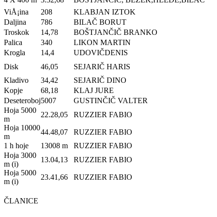
ViÅ¡ina
208
KLABJAN IZTOK
Daljina
786
BILAČ BORUT
Troskok
14,78
BOŠTJANČIČ BRANKO
Palica
340
LIKON MARTIN
Krogla
14,4
UDOVIČDENIS
Disk
46,05
SEJARIČ HARIS
Kladivo
34,42
SEJARIČ DINO
Kopje
68,18
KLAJ JURE
Deseteroboj
5007
GUSTINČIČ VALTER
Hoja 5000
22.28,05
RUZZIER FABIO
m
Hoja 10000
44.48,07
RUZZIER FABIO
m
1 h hoje
13008 m
RUZZIER FABIO
Hoja 3000
13.04,13
RUZZIER FABIO
m (i)
Hoja 5000
23.41,66
RUZZIER FABIO
m (i)
ČLANICE