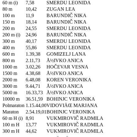
60 m (i)
7,58
SMERDU LEONIDA
80 m
10,42
ZUGAN LEA
100 m
11,9
BARUNDIČ NIKA
150 m
18,14
BARUNDIČ NIKA
200 m
24,55
SMERDU LEONIDA
200 m (i)
24,96
BARUNDIČ NIKA
300 m
40,17
SMERDU LEONIDA
400 m
55,86
SMERDU LEONIDA
600 m
1.39,38
GOMIZELJ LANA
800 m
2.11,73
Å½IVKO ANICA
1000 m
3.02,26
HOČEVAR VESNA
1500 m
4.38,68
Å½IVKO ANICA
2000 m
6.48,08
KOREN VERONIKA
3000 m
9.44,71
Å½IVKO ANICA
5000 m
16.33,73
Å½IVKO ANICA
10000 m
36.51,59
BOHINJC VERONIKA
Polmaraton
1.15.44,00
VIDOVIÄŒ MARJANA
Maraton
2.54.19,01
BOHINJC VERONIKA
60 m H (i)
8,91
VUKMIROVIČ RADMILA
100 m H
13,77
VUKMIROVIČ RADMILA
300 m H
44,62
VUKMIROVIČ RADMILA