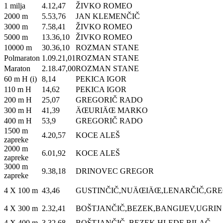
1 milja
4.12,47
ŽIVKO ROMEO
2000 m
5.53,76
JAN KLEMENČIČ
3000 m
7.58,41
ŽIVKO ROMEO
5000 m
13.36,10
ŽIVKO ROMEO
10000 m
30.36,10
ROZMAN STANE
Polmaraton
1.09.21,01
ROZMAN STANE
Maraton
2.18.47,00
ROZMAN STANE
60 m H (i)
8,14
PEKICA IGOR
110 m H
14,62
PEKICA IGOR
200 m H
25,07
GREGORIČ RADO
300 m H
41,39
ÄŒURIÄŒ MARKO
400 m H
53,9
GREGORIČ RADO
1500 m
4.20,57
KOCE ALEŠ
zapreke
2000 m
6.01,92
KOCE ALEŠ
zapreke
3000 m
9.38,18
DRINOVEC GREGOR
zapreke
4 X 100 m
43,46
GUSTINČIČ,NUÄŒIÄŒ,LENARČIČ,GR
4 X 300 m
2.32,41
BOŠTJANČIČ,BEZEK,BANGIJEV,UGRIN
4 X 400 m
3.32,68
BOŠTJANČIČ, BEZEK,HLEDE,BILAČ