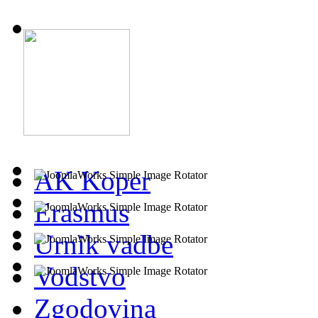
AK Koper
Erasmus
Urnik vadbe
Vodstvo
Zgodovina