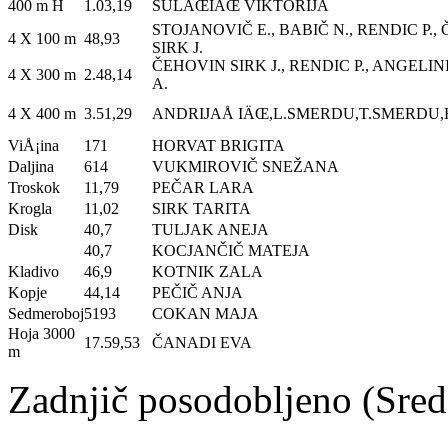
400 m H
1.03,19
SULÄŒIÄŒ VIKTORIJA
STOJANOVIČ E., BABIČ N., RENDIC P.,
4 X 100 m
48,93
SIRK J.
ČEHOVIN SIRK J., RENDIC P., ANGELINI
4 X 300 m
2.48,14
A.
4 X 400 m
3.51,29
ANDRIJAÅ IÄŒ,L.SMERDU,T.SMERD
ViÅ¡ina
171
HORVAT BRIGITA
Daljina
614
VUKMIROVIČ SNEŽANA
Troskok
11,79
PEČAR LARA
Krogla
11,02
SIRK TARITA
Disk
40,7
TULJAK ANEJA
40,7
KOCJANČIČ MATEJA
Kladivo
46,9
KOTNIK ZALA
Kopje
44,14
PEČIČ ANJA
Sedmeroboj
5193
COKAN MAJA
Hoja 3000
17.59,53
ČANADI EVA
m
Zadnjič posodobljeno (Sred