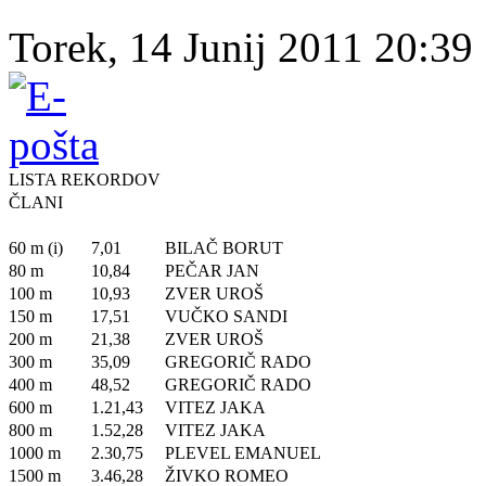
Torek, 14 Junij 2011 20:39 
LISTA REKORDOV
ČLANI
60 m (i)
7,01
BILAČ BORUT
80 m
10,84
PEČAR JAN
100 m
10,93
ZVER UROŠ
150 m
17,51
VUČKO SANDI
200 m
21,38
ZVER UROŠ
300 m
35,09
GREGORIČ RADO
400 m
48,52
GREGORIČ RADO
600 m
1.21,43
VITEZ JAKA
800 m
1.52,28
VITEZ JAKA
1000 m
2.30,75
PLEVEL EMANUEL
1500 m
3.46,28
ŽIVKO ROMEO