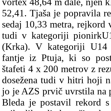
vortex 48,64 m dale, njen 
52,41. Tjaša je popravila r
sedaj 10,33 metra, rejkord 
tudi v kategoriji pionirk
(Krka). V kategoriji U14 
fantje iz Ptuja, ki so po
štafeti 4 x 200 metrov z re
dosežena tudi v hitri hoji n
jo je AZS prvič uvrstila na
Bleda je postavil rekord 