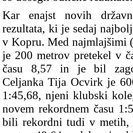
Kar enajst novih držav
rezultata, ki je sedaj najbol
v Kopru. Med najmlajšimi 
je 200 metrov pretekel v 
času 8,57 in je bil zagot
Celjanka Tija Ocvirk je 60
1:45,68, njeni klubski kol
novem rekordnem času 1:59
bili rekordni tudi v metih