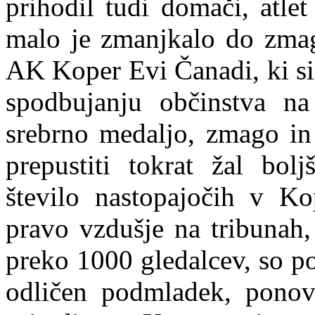
prihodil tudi domači, atl
malo je zmanjkalo do zmage
AK Koper Evi Čanadi, ki si
spodbujanju občinstva na 
srebrno medaljo, zmago in
prepustiti tokrat žal bol
število nastopajočih v Kop
pravo vzdušje na tribunah,
preko 1000 gledalcev, so po
odličen podmladek, ponovn