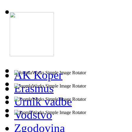
AK Koper
Erasmus
Urnik vadbe
Vodstvo
Zgodovina