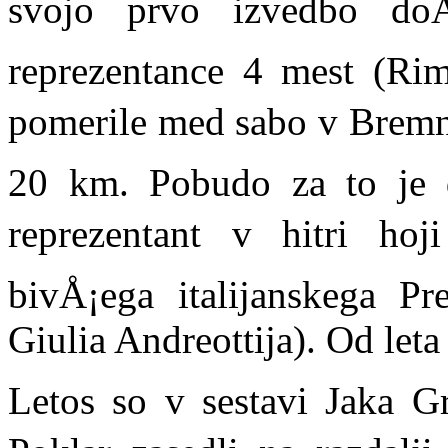
svojo prvo izvedbo doÄ
reprezentance 4 mest (Ri
pomerile med sabo v Bremnu
20 km. Pobudo za to je d
reprezentant v hitri hoji
bivÅ¡ega italijanskega Pr
Giulia Andreottija). Od let
Letos so v sestavi Jaka G