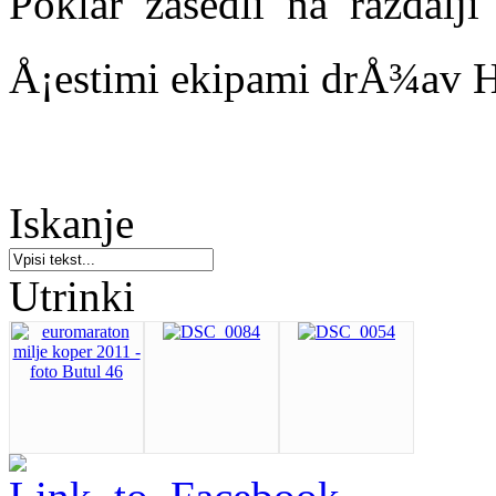
Poklar zasedli na razdalj
Å¡estimi ekipami drÅ¾av Hr
Iskanje
Utrinki