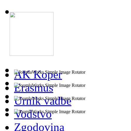
AK Koper
Erasmus
Urnik vadbe
Vodstvo
Zgodovina