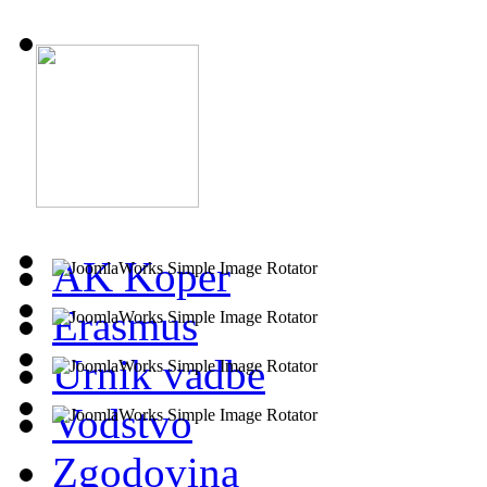
AK Koper
Erasmus
Urnik vadbe
Vodstvo
Zgodovina